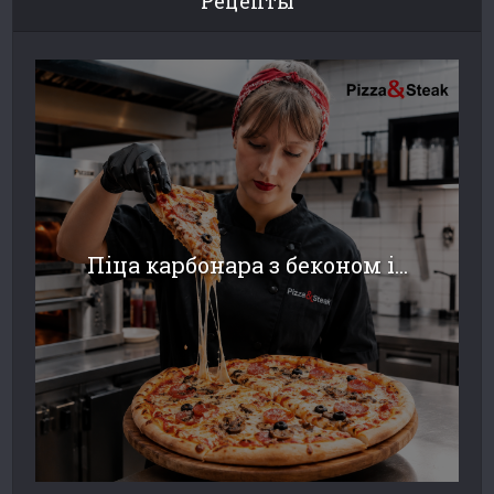
Рецепты
Піца карбонара з беконом і...