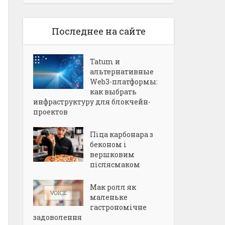
Последнее на сайте
Tatum и
альтернативные
Web3-платформы:
как выбрать
инфраструктуру для блокчейн-
проектов
Піца карбонара з
беконом і
вершковим
післясмаком
Мак ролл як
маленьке
гастрономічне
задоволення