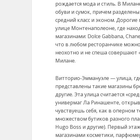
рождается мода и стиль. В Милане
обуви и сумок, причем разделены 
средний класс и эконом. Дорогие
улице Монтенаполеоне, где наход
магазинами: Dolce Gabbana, Chanel
что в любом ресторанчике можно
неохотно и не спеша совершают «
Милане.
Витторио-Эммануэле — улица, где
представлены такие магазины бре
другие. Эта улица считается «сред
универмаг Ла Ринашенте, открывш
чувствуешь себя, как в оперном т
множеством бутиков разного план
Hugo Boss и другие). Первый эта
магазинами косметики, парфюмер