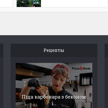
Рецепты
Піца карбонара з беконом
і...