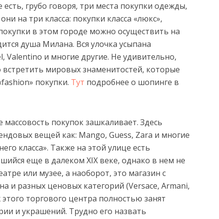
 есть, грубо говоря, три места покупки одежды,
они на три класса: покупки класса «люкс»,
 покупки в этом городе можно осуществить на
ится душа Милана. Вся улочка усыпана
, Valentino и многие другие. Не удивительно,
 встретить мировых знаменитостей, которые
fashion» покупки.
Тут
подробнее о шопинге в
 массовость покупок зашкаливает. Здесь
ндовых вещей как: Mango, Guess, Zara и многие
него класса». Также на этой улице есть
ийся еще в далеком XIX веке, однако в нем не
еатре или музее, а наоборот, это магазин с
а и разных ценовых категорий (Versace, Armani,
ж этого торгового центра полностью занят
ии и украшений. Трудно его назвать