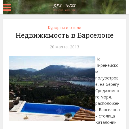
Курорты и отели
Недвижимость в Барселоне
20 марта, 2013
На
Пиренейско
м
полуостров
е, на берегу
Средиземно
го моря,
расположен
а Барселона
– столица
Каталонии.