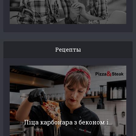
Рецепты
Піца карбонара з беконом і...