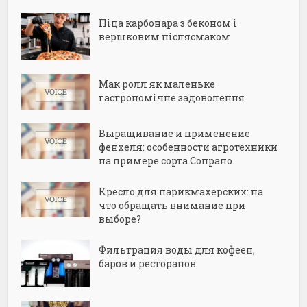
Піца карбонара з беконом і
вершковим післясмаком
Мак ролл як маленьке
гастрономічне задоволення
Выращивание и применение
фенхеля: особенности агротехники
на примере сорта Сопрано
Кресло для парикмахерских: на
что обращать внимание при
выборе?
Фильтрация воды для кофеен,
баров и ресторанов