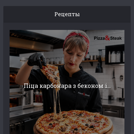
Рецепты
Піца карбонара з беконом і...