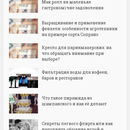
Мак ролл як маленьке
гастрономічне задоволення
Выращивание и применение
фенхеля: особенности агротехники
на примере сорта Сопрано
Кресло для парикмахерских: на
что обращать внимание при
выборе?
Фильтрация воды для кофеен,
баров и ресторанов
Что такое пирамида из
шампанского и как её делают
Секреты легкого флирта или как
наполнить общение игрой и