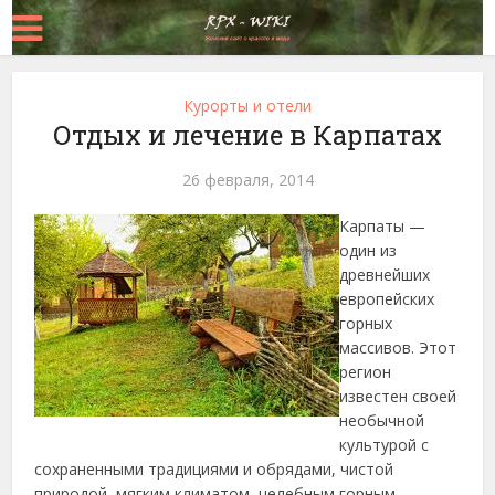
Курорты и отели
Отдых и лечение в Карпатах
26 февраля, 2014
Карпаты —
один из
древнейших
европейских
горных
массивов. Этот
регион
известен своей
необычной
культурой с
сохраненными традициями и обрядами, чистой
природой, мягким климатом, целебным горным