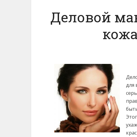
Деловой мак
кожа
Дел
для
серь
пра
быть
Этог
уха
крас