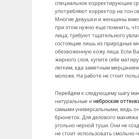
специальное корректирующее сре
употребляют корректор на тон св
Многие девушки и женщины вмест
при этом нужно еще помнить, что
лица, требуют тщательного увла
состоящие лишь из природных ми
обезвоженную кожу лица. Если В
жирного слоя, купите себе мати
легким, еда заметным мерцанием,
моложе. На работе не стоит пол
Перейдем к следующему шагу ма
натуральные и
неброские оттенк
самыми универсальными, ведь он
брюнеток. Для делового макияжа 
угольно черной туши. Они не соз
не стоит использовать смольно-ч