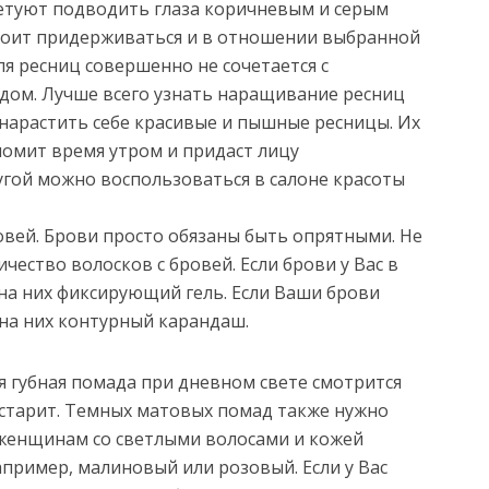
етуют подводить глаза коричневым и серым
тоит придерживаться и в отношении выбранной
ля ресниц совершенно не сочетается с
дом. Лучше всего узнать наращивание ресниц
о нарастить себе красивые и пышные ресницы. Их
ономит время утром и придаст лицу
угой можно воспользоваться в салоне красоты
овей. Брови просто обязаны быть опрятными. Не
ство волосков с бровей. Если брови у Вас в
 на них фиксирующий гель. Если Ваши брови
 на них контурный карандаш.
ая губная помада при дневном свете смотрится
 старит. Темных матовых помад также нужно
 женщинам со светлыми волосами и кожей
пример, малиновый или розовый. Если у Вас