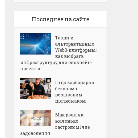
Последнее на сайте
Tatum и
альтернативные
Web3-платформы:
как выбрать
инфраструктуру для блокчейн-
проектов
Піца карбонара з
беконом і
вершковим
післясмаком
Мак ролл як
маленьке
гастрономічне
задоволення