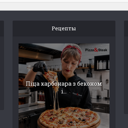
Рецепты
Піца карбонара з беконом
і...