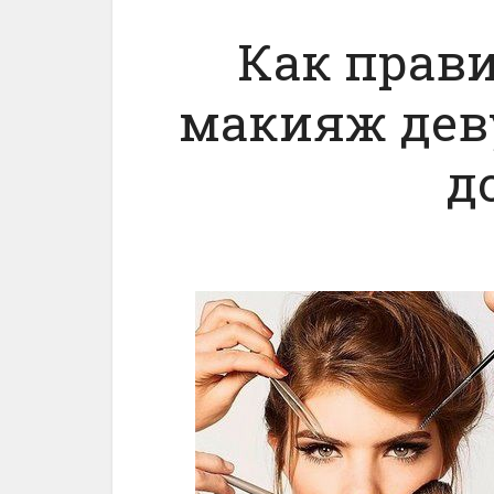
Как прав
макияж дев
д