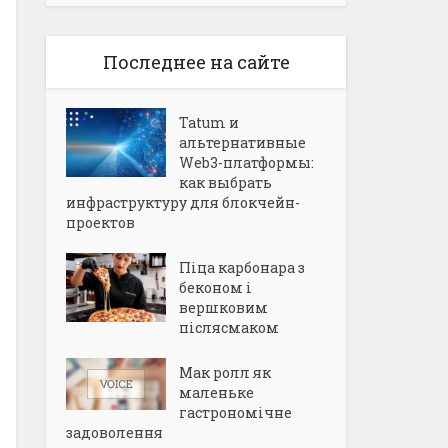
Последнее на сайте
Tatum и
альтернативные
Web3-платформы:
как выбрать
инфраструктуру для блокчейн-
проектов
Піца карбонара з
беконом і
вершковим
післясмаком
Мак ролл як
маленьке
гастрономічне
задоволення