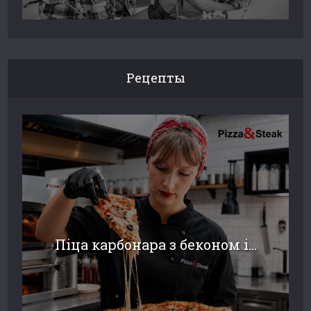
Рецепты
Піца карбонара з беконом і...