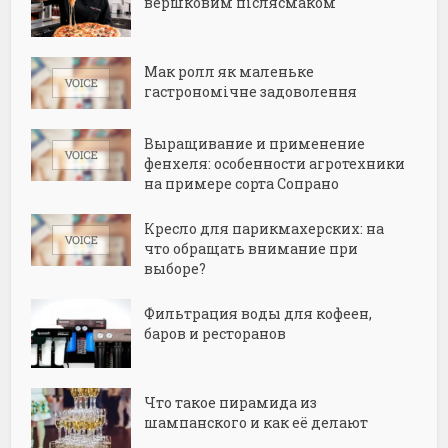
вершковим післясмаком
Мак ролл як маленьке
гастрономічне задоволення
Выращивание и применение
фенхеля: особенности агротехники
на примере сорта Сопрано
Кресло для парикмахерских: на
что обращать внимание при
выборе?
Фильтрация воды для кофеен,
баров и ресторанов
Что такое пирамида из
шампанского и как её делают