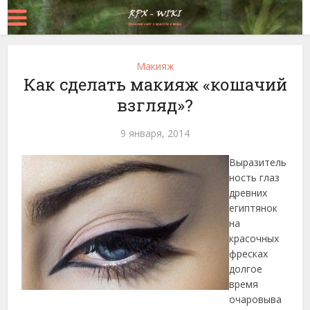
Макияж
Как сделать макияж «кошачий
взгляд»?
9 января, 2014
Выразитель
ность глаз
древних
египтянок
на
красочных
фресках
долгое
время
очаровыва