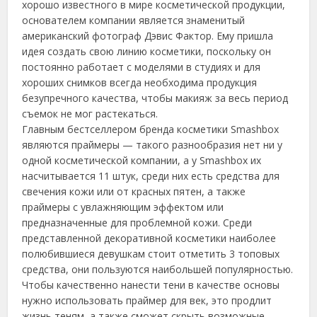
хорошо известного в мире косметической продукции,
основателем компании является знаменитый
американский фотограф Дэвис Фактор. Ему пришла
идея создать свою линию косметики, поскольку он
постоянно работает с моделями в студиях и для
хороших снимков всегда необходима продукция
безупречного качества,
чтобы макияж за весь период
съемок не мог растекаться.
Главным бестселлером бренда косметики Smashbox
являются праймеры — такого разнообразия нет ни у
одной косметической компании, а у Smashbox их
насчитывается 11 штук, среди них есть средства для
свечения кожи или от красных пятен, а также
праймеры с увлажняющим эффектом или
предназначенные для проблемной кожи. Среди
представленной декоративной косметики наиболее
полюбившиеся девушкам стоит отметить 3 топовых
средства, они пользуются наибольшей популярностью.
Чтобы качественно нанести тени в качестве основы
нужно использовать праймер для век, это продлит
жизнь теням, а также сможет скрыть возможные