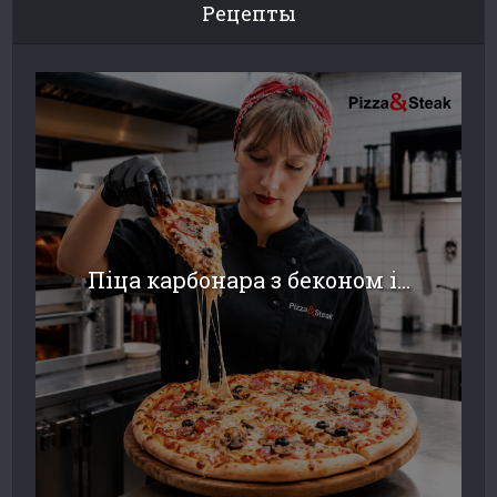
Рецепты
Піца карбонара з беконом і...