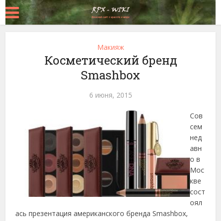
Макияж
Косметический бренд
Smashbox
6 июня, 2015
Сов
сем
нед
авн
о в
Мос
кве
сост
оял
ась презентация американского бренда Smashbox,