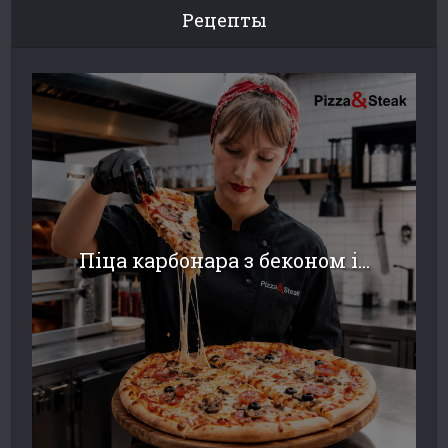
Рецепты
Піца карбонара з беконом і...