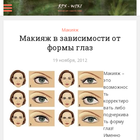
Макияж
Макияж в зависимости от
формы глаз
19 ноября, 2012
Макияж –
это
возможнос
ть
корректиро
вать либо
подчеркива
ть форму
глаз!
Именно