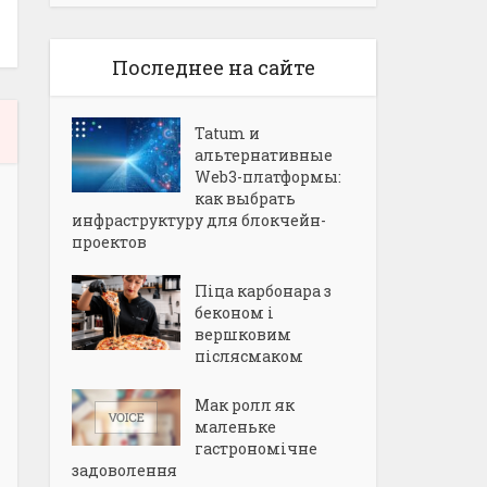
Последнее на сайте
Tatum и
альтернативные
Web3-платформы:
как выбрать
инфраструктуру для блокчейн-
проектов
Піца карбонара з
беконом і
вершковим
післясмаком
Мак ролл як
маленьке
гастрономічне
задоволення