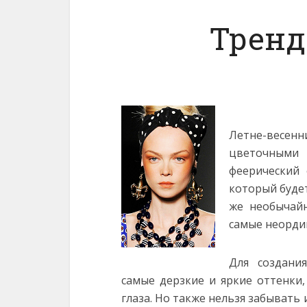
Трен
Летне-весен
цветочными
феерический 
который будет
же необычайн
самые неорди
Для создани
самые дерзкие и яркие оттенк
глаза.
Но также нельзя забывать 