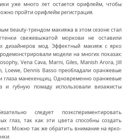
ики уже много лет остается орифлейм, чтобы
 можно пройти орифлейм регистрация.
ым beauty-трендом макияжа в этом сезоне стал
ттенки свежевыжатой моркови не оставили
х дизайнеров мод. Эффектный макияж с ярко
одемонстрировали модели на многих показах:
losophy, Vena Cava, Marni, Giles, Manish Arora, Jill
am, Loewe, Dennis Basso преобладали оранжевые
ли глаза манекенщиц. Одновременно оранжевые
аз и губную помаду использовали визажисты
ательно следует поэкспериментировать
ых глаз, так как эти цвета способны создать
ект. Можно так же обратить внимание на ярко-
нки.