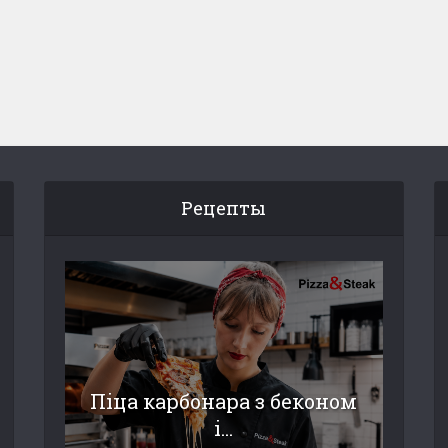
Рецепты
Піца карбонара з беконом
і...