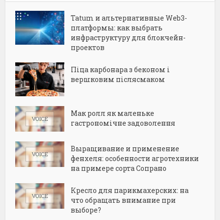
Tatum и альтернативные Web3-
платформы: как выбрать
инфраструктуру для блокчейн-
проектов
Піца карбонара з беконом і
вершковим післясмаком
Мак ролл як маленьке
гастрономічне задоволення
Выращивание и применение
фенхеля: особенности агротехники
на примере сорта Сопрано
Кресло для парикмахерских: на
что обращать внимание при
выборе?