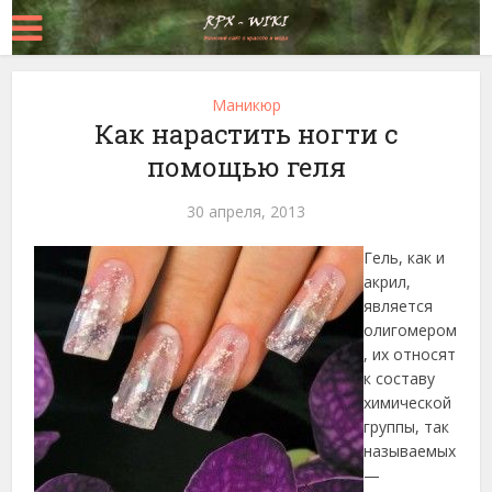
Маникюр
Как нарастить ногти с
помощью геля
30 апреля, 2013
Гель, как и
акрил,
является
олигомером
, их относят
к составу
химической
группы, так
называемых
—