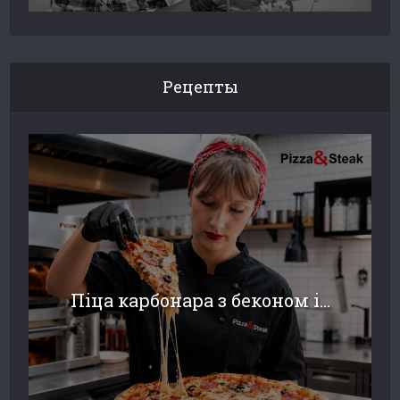
Рецепты
Піца карбонара з беконом і...