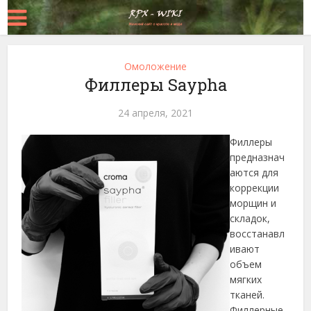
Омоложение
Филлеры Saypha
24 апреля, 2021
Филлеры
предназнач
аются для
коррекции
морщин и
складок,
восстанавл
ивают
объем
мягких
тканей.
Филлерные