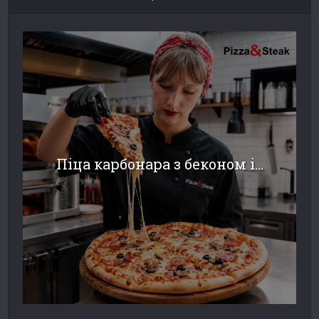
Піца карбонара з беконом і...