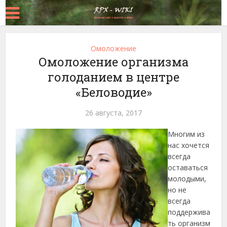
Омоложение
Омоложение организма
голоданием в центре
«Беловодие»
26 августа, 2017
Многим из
нас хочется
всегда
оставаться
молодыми,
но не
всегда
поддержива
ть организм