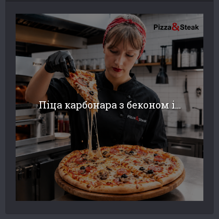
Піца карбонара з беконом і...