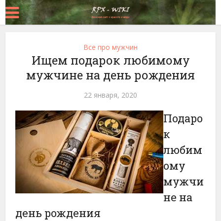
Все про мужчин
Ищем подарок любимому
мужчине на день рождения
22 января, 2020
Подаро
к
любим
ому
мужчи
не на
день рождения