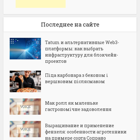
Последнее на сайте
Tatum и альтернативные Web3-
платформы: как выбрать
инфраструктуру для блокчейн-
проектов
Піца карбонара з беконом і
вершковим післясмаком
Мак ролл як маленьке
гастрономічне задоволення
Выращивание и применение
фенхеля: особенности агротехники
на примере сорта Сопрано