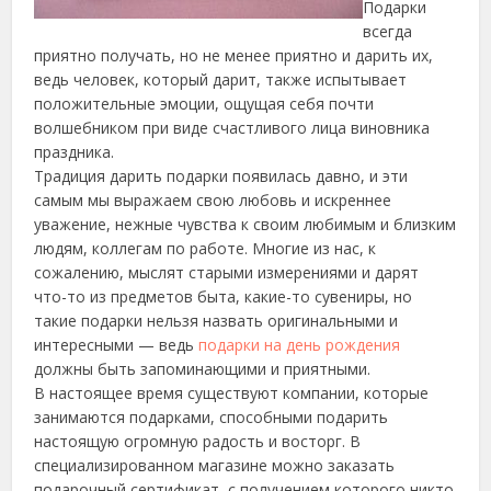
Подарки
всегда
приятно получать, но не менее приятно и дарить их,
ведь человек, который дарит, также испытывает
положительные эмоции, ощущая себя почти
волшебником при виде счастливого лица виновника
праздника.
Традиция дарить подарки появилась давно, и эти
самым мы выражаем свою любовь и искреннее
уважение,
нежные чувства к своим любимым и близким
людям, коллегам по работе. Многие из нас, к
сожалению, мыслят старыми измерениями и дарят
что-то из предметов быта, какие-то сувениры, но
такие подарки нельзя назвать оригинальными и
интересными — ведь
подарки на день рождения
должны быть запоминающими и приятными.
В настоящее время существуют компании, которые
занимаются подарками, способными подарить
настоящую огромную радость и восторг. В
специализированном магазине можно заказать
подарочный сертификат, с получением которого никто