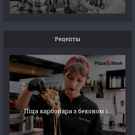
Рецепты
Піца карбонара з беконом і...