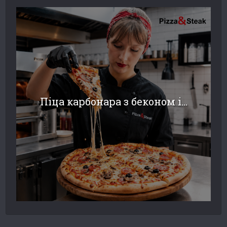
Піца карбонара з беконом і...