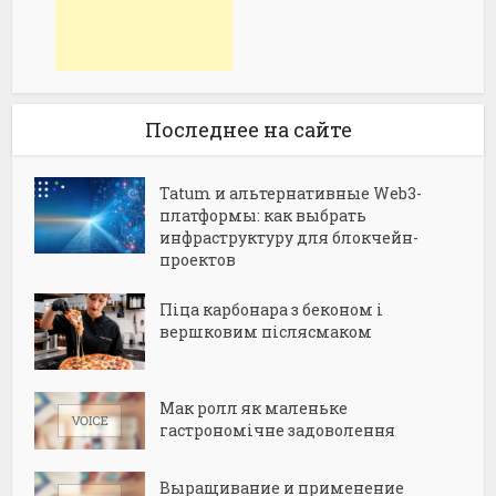
Последнее на сайте
Tatum и альтернативные Web3-
платформы: как выбрать
инфраструктуру для блокчейн-
проектов
Піца карбонара з беконом і
вершковим післясмаком
Мак ролл як маленьке
гастрономічне задоволення
Выращивание и применение