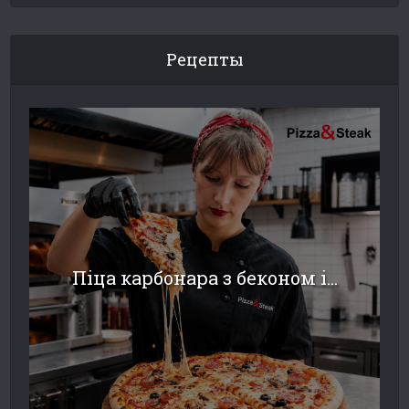
Рецепты
Піца карбонара з беконом і...