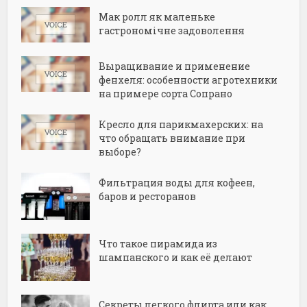
Мак ролл як маленьке
гастрономічне задоволення
Выращивание и применение
фенхеля: особенности агротехники
на примере сорта Сопрано
Кресло для парикмахерских: на
что обращать внимание при
выборе?
Фильтрация воды для кофеен,
баров и ресторанов
Что такое пирамида из
шампанского и как её делают
Секреты легкого флирта или как