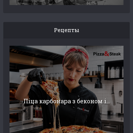
Рецепты
Піца карбонара з беконом і...