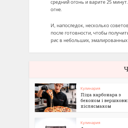
средний огонь и варите 25 минут
огне.
И, напоследок, несколько советов
после готовности, чтобы получит
рис в небольших, эмалированных
Ч
Кулинария
Піца карбонара з
беконом і вершков
післясмаком
Кулинария