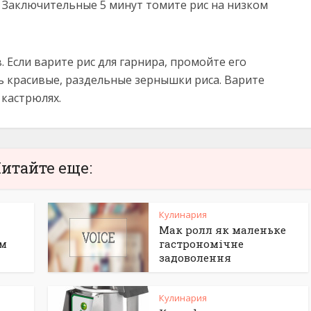
. Заключительные 5 минут томите рис на низком
. Если варите рис для гарнира, промойте его
ь красивые, раздельные зернышки риса. Варите
 кастрюлях.
итайте еще:
Кулинария
Мак ролл як маленьке
им
гастрономічне
задоволення
Кулинария