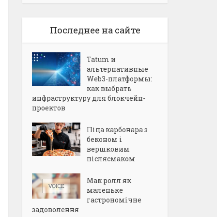
Последнее на сайте
Tatum и
альтернативные
Web3-платформы:
как выбрать
инфраструктуру для блокчейн-
проектов
Піца карбонара з
беконом і
вершковим
післясмаком
Мак ролл як
маленьке
гастрономічне
задоволення