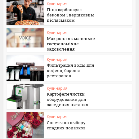
Кулинария
Піца карбонара з
беконом і вершковим
післясмаком
Кулинария
Мак ролл як маленьке
гастрономічне
задоволення
Кулинария
Фильтрация воды для
кофеен, баров и
ресторанов
Кулинария
Картофелечистки —
оборудование для
заведения питания
Кулинария
Советы по выбору
сладких подарков