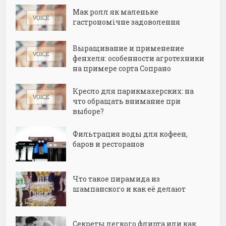
Мак ролл як маленьке
гастрономічне задоволення
Выращивание и применение
фенхеля: особенности агротехники
на примере сорта Сопрано
Кресло для парикмахерских: на
что обращать внимание при
выборе?
Фильтрация воды для кофеен,
баров и ресторанов
Что такое пирамида из
шампанского и как её делают
Секреты легкого флирта или как