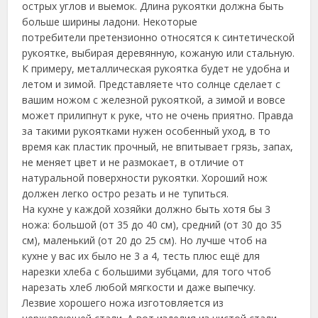
острых углов и выемок. Длина рукоятки должна быть
больше ширины ладони. Некоторые
потребители претензионно относятся к синтетической
рукоятке, выбирая деревянную, кожаную или стальную.
К примеру, металлическая рукоятка будет не удобна и
летом и зимой. Представляете что солнце сделает с
вашим ножом с железной рукояткой, а зимой и вовсе
может прилипнут к руке, что не очень приятно. Правда
за такими рукоятками нужен особенный уход, в то
время как пластик прочный, не впитывает грязь, запах,
не меняет цвет и не размокает, в отличие от
натуральной поверхности рукоятки. Хороший нож
должен легко остро резать и не тупиться.
На кухне у каждой хозяйки должно быть хотя бы 3
ножа: большой (от 35 до 40 см), средний (от 30 до 35
см), маленький (от 20 до 25 см). Но лучше чтоб на
кухне у вас их было не 3 а 4, тесть плюс ещё для
нарезки хлеба с большими зубцами, для того чтоб
нарезать хлеб любой мягкости и даже выпечку.
Лезвие хорошего ножа изготовляется из