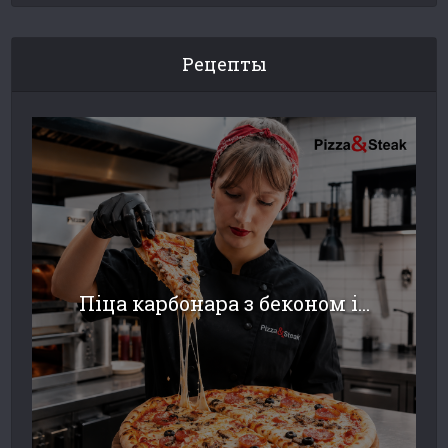
Рецепты
Піца карбонара з беконом і...