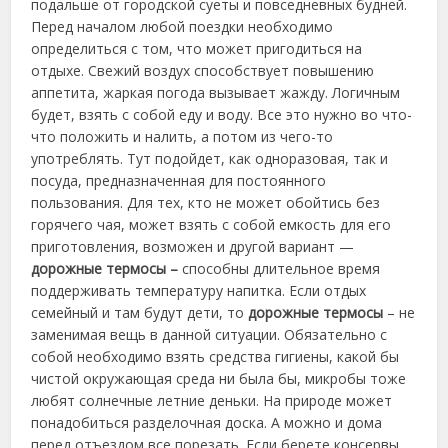
подальше от городской суеты и
повседневных будней.
Перед началом любой поездки необходимо
определиться с том, что может пригодиться на
отдыхе. Свежий воздух способствует повышению
аппетита, жаркая погода вызывает жажду. Логичным
будет, взять с собой еду и воду. Все это нужно во что-
что положить и налить, а потом из чего-то
употреблять. Тут подойдет, как одноразовая, так и
посуда, предназначенная для постоянного
пользования. Для тех, кто не может обойтись без
горячего чая, может взять с собой емкость для его
приготовления, возможен и другой вариант —
дорожные термосы –
способны длительное время
поддерживать температуру напитка. Если отдых
семейный и там будут дети, то
дорожные термосы
– не
заменимая вещь в данной ситуации. Обязательно с
собой необходимо взять средства гигиены, какой бы
чистой окружающая среда ни была бы, микробы тоже
любят солнечные летние деньки. На природе может
понадобиться разделочная доска. А можно и дома
перед отъездом все порезать. Если берете консервы