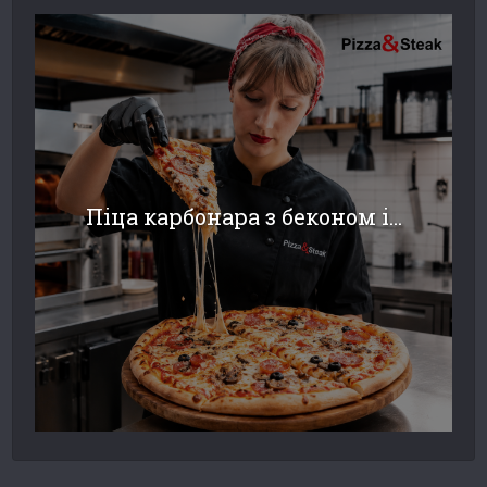
Піца карбонара з беконом і...