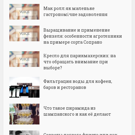
Мак ролл як маленьке
гастрономічне задоволення
Выращивание и применение
фенхеля: особенности агротехники
на примере сорта Сопрано
Кресло для парикмахерских: на
что обращать внимание при
выборе?
Фильтрация воды для кофеен,
баров и ресторанов
Что такое пирамида из
шампанского и как её делают
Секреты легкого флирта или как