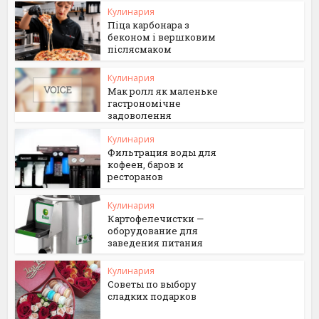
Кулинария
Піца карбонара з
беконом і вершковим
післясмаком
Кулинария
Мак ролл як маленьке
гастрономічне
задоволення
Кулинария
Фильтрация воды для
кофеен, баров и
ресторанов
Кулинария
Картофелечистки —
оборудование для
заведения питания
Кулинария
Советы по выбору
сладких подарков