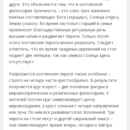
друге. Это объясняется тем, что в осетинской
философии троичность – это союз трех жизненно
важных составляющих: Бога («хуыцау»), Солнца («хур»),
Земли («захх»). Во время застолья старший в семье
произносит благодарственную ритуальную речь
высшим силам и раздвигает пироги. Только после
этого осетинские пироги можно разрезать. Следует
отметить, что во время траурных церемоний на стол
подают две лепешки, так как символ Солнца здесь
отсутствует.
Разрезаются осетинские пироги также особенно –
строго на четыре части крестообразно. В результате
получается круг и крест – две основные фигуры в
мировоззренческих и религиозных философиях. У
жителей Осетии круг символизирует центр
мировозздания, а крест означает четыре направления
или луча. По ним все развивается во Вселенной. Три
пирога на столе несут и другой сакральный смысл –
они символизируют время: вчера, сегодня и завтра.