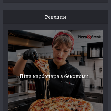
Рецепты
Піца карбонара з беконом і...