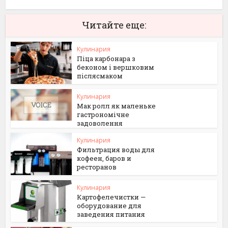
Читайте еще:
Кулинария
Піца карбонара з
беконом і вершковим
післясмаком
Кулинария
Мак ролл як маленьке
гастрономічне
задоволення
Кулинария
Фильтрация воды для
кофеен, баров и
ресторанов
Кулинария
Картофелечистки —
оборудование для
заведения питания