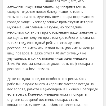
является тот факт, что
женщины пишут выдающиеся кулинарные книги,
создают вкусные новые блюда, чаще готовят.
Несмотря на это, мужчины шеф-повара встречаются
гораздо чаще. В определенные промежутки истории
мужчина был главным на кухне, но последние
несколько сотен лет приготовлением пищи занимается
женщина, не получив при этом достойного признания.
В 1952 году ежегодный рейтинг «100 лучших
ресторанов Америки» назвал лишь два имени женщин
шеф-поваров. И даже спустя 40 лет ситуация не
улучшилась, в сотню попала лишь одна женщина —
Элис Уотерс, занимающая должность шеф-повара в
ресторане «Chez Panisse».
Даже сегодня не видно особого прогресса. Хотя
работы на кухне много и хорошие мастера всегда на
вес золота, работа шеф-поваром в Нижнем Новгороде
есть всегда. Конечно, женщина может покорить
ступени карьерной лестницы повара, стать
кондитером, су-шефом, шефом по десертам, но в