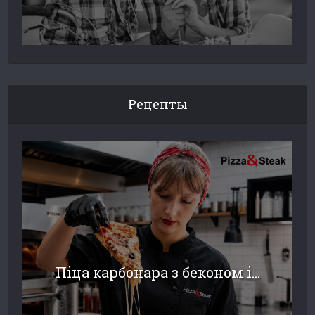
Рецепты
Піца карбонара з беконом і...