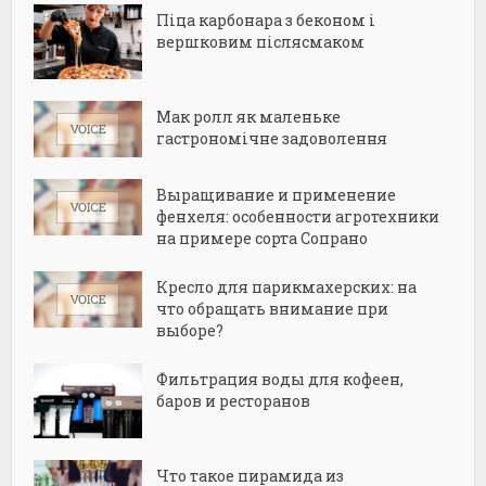
Піца карбонара з беконом і
вершковим післясмаком
Мак ролл як маленьке
гастрономічне задоволення
Выращивание и применение
фенхеля: особенности агротехники
на примере сорта Сопрано
Кресло для парикмахерских: на
что обращать внимание при
выборе?
Фильтрация воды для кофеен,
баров и ресторанов
Что такое пирамида из