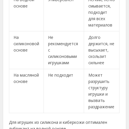
основе
смывается,
подходит
для всех
материалов
На
Не
Долго
силиконовой
рекомендуется
держится, не
основе
с
высыхает,
силиконовыми
скользит
игрушками
сильнее
На масляной
Не подходит
Может
основе
разрушить
структуру
игрушки и
вызвать
раздражение
Для игрушек из силикона и киберкожи оптимален
лубрикант на водной основе.