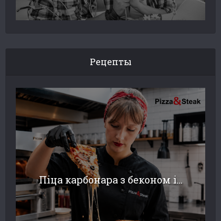
Рецепты
Піца карбонара з беконом і...