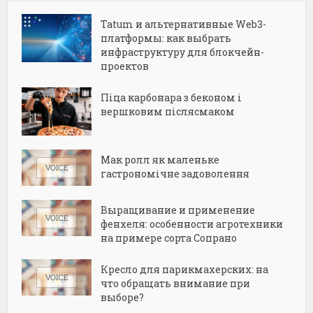
Tatum и альтернативные Web3-
платформы: как выбрать
инфраструктуру для блокчейн-
проектов
Піца карбонара з беконом і
вершковим післясмаком
Мак ролл як маленьке
гастрономічне задоволення
Выращивание и применение
фенхеля: особенности агротехники
на примере сорта Сопрано
Кресло для парикмахерских: на
что обращать внимание при
выборе?