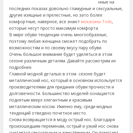
нные на
последних показах довольно гламурные и сексуальные,
другие изящные и прелестные, но зато более
комфортные, наверное, все знают
мокасины Tods
,
которые несут просто максимум комфорта.
В мире обуви тенденции очень многообразные,
поэтому любая женщина сможет подобрать по
возможностям и по своему вкусу пару обуви.
Очень большое внимание будет уделяться в этом
сезоне различным деталям. Давайте рассмотрим их
подробнее.
Главной модной деталью в этом сезоне будет
металлический нос, который в основном используется
производителями для придания обуви прочности и
долговечности. Большинство моделей оснащается
поднятым вверх элегантным и красивым
металлическим носом. Именно ему, среди модных
тенденций отведено почетное место.
Снова возвращается в моду острый нос. Благодаря
произошедшим переменам, острый и узкий нос снова
считается сексуальным и женственным. Он помогает