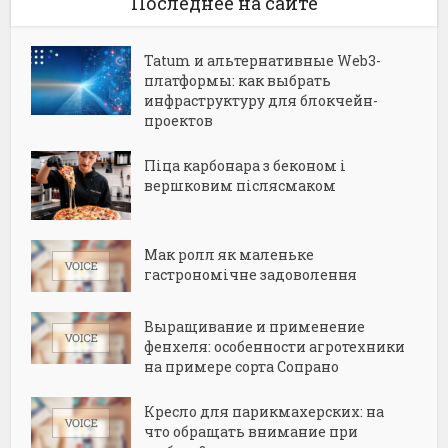
Последнее на сайте
Tatum и альтернативные Web3-
платформы: как выбрать
инфраструктуру для блокчейн-
проектов
Піца карбонара з беконом і
вершковим післясмаком
Мак ролл як маленьке
гастрономічне задоволення
Выращивание и применение
фенхеля: особенности агротехники
на примере сорта Сопрано
Кресло для парикмахерских: на
что обращать внимание при