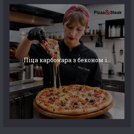
Піца карбонара з беконом і...