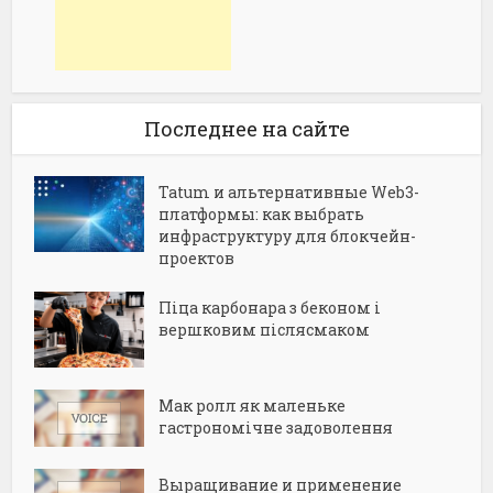
Последнее на сайте
Tatum и альтернативные Web3-
платформы: как выбрать
инфраструктуру для блокчейн-
проектов
Піца карбонара з беконом і
вершковим післясмаком
Мак ролл як маленьке
гастрономічне задоволення
Выращивание и применение