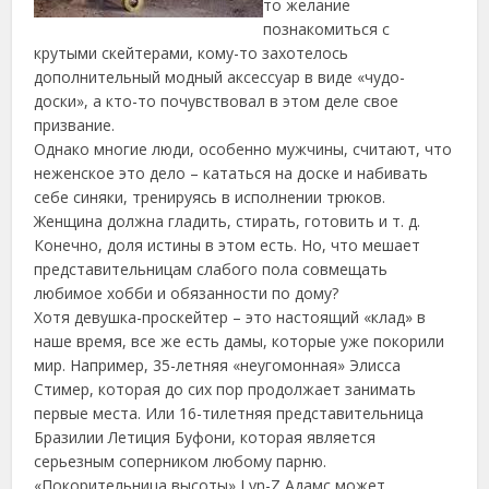
то
желание
познакомиться с
крутыми скейтерами, кому-то захотелось
дополнительный модный аксессуар в виде «чудо-
доски», а кто-то почувствовал в этом деле свое
призвание.
Однако многие люди, особенно мужчины, считают, что
неженское это дело – кататься на доске и набивать
себе синяки, тренируясь в исполнении трюков.
Женщина должна гладить, стирать, готовить и т. д.
Конечно, доля истины в этом есть. Но, что мешает
представительницам слабого пола совмещать
любимое хобби и обязанности по дому?
Хотя девушка-проскейтер – это настоящий «клад» в
наше время, все же есть дамы, которые уже покорили
мир. Например, 35-летняя «неугомонная» Элисса
Стимер, которая до сих пор продолжает занимать
первые места. Или 16-тилетняя представительница
Бразилии Летиция Буфони, которая является
серьезным соперником любому парню.
«Покорительница высоты» Lyn-Z Адамс может