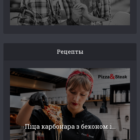
Рецепты
Піца карбонара з беконом і...