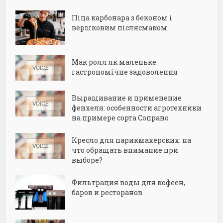
Піца карбонара з беконом і
вершковим післясмаком
Мак ролл як маленьке
гастрономічне задоволення
Выращивание и применение
фенхеля: особенности агротехники
на примере сорта Сопрано
Кресло для парикмахерских: на
что обращать внимание при
выборе?
Фильтрация воды для кофеен,
баров и ресторанов