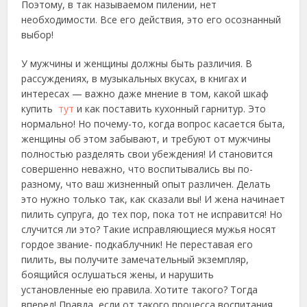
Поэтому, в так называемом пилении, нет
необходимости. Все его действия, это его осознанный
выбор!
У мужчины и женщины должны быть различия. В
рассуждениях, в музыкальных вкусах, в книгах и
интересах — важно даже мнение в том, какой шкаф
купить
тут
и как поставить кухонный гарнитур. Это
нормально! Но почему-то, когда вопрос касается быта,
женщины об этом забывают, и требуют от мужчины
полностью разделять свои убеждения! И становится
совершенно неважно, что воспитывались вы по-
разному, что ваш жизненный опыт различен. Делать
это нужно только так, как сказали вы! И жена начинает
пилить супруга, до тех пор, пока тот не исправится! Но
случится ли это? Такие исправляющиеся мужья носят
гордое звание- подкаблучник! Не переставая его
пилить, вы получите замечательный экземпляр,
боящийся ослушаться жены, и нарушить
установленные ею правила. Хотите такого? Тогда
вперед! Правда, если от такого процесса воспитания