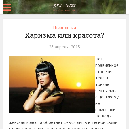
Психология
Харизма или красота?
26 апреля, 2015
Нет,
правильное
строение
тела и
тонкие
черты лица
еще никому
не
помешали.
Но ведь
женская красота обретает смысл лишь в тесной связи
с понятием успеха у противоположного пола и