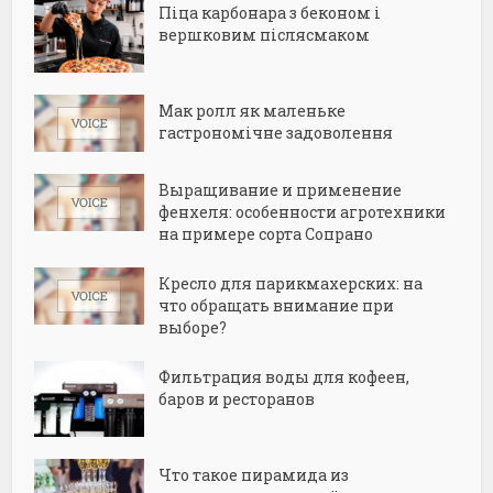
Піца карбонара з беконом і
вершковим післясмаком
Мак ролл як маленьке
гастрономічне задоволення
Выращивание и применение
фенхеля: особенности агротехники
на примере сорта Сопрано
Кресло для парикмахерских: на
что обращать внимание при
выборе?
Фильтрация воды для кофеен,
баров и ресторанов
Что такое пирамида из