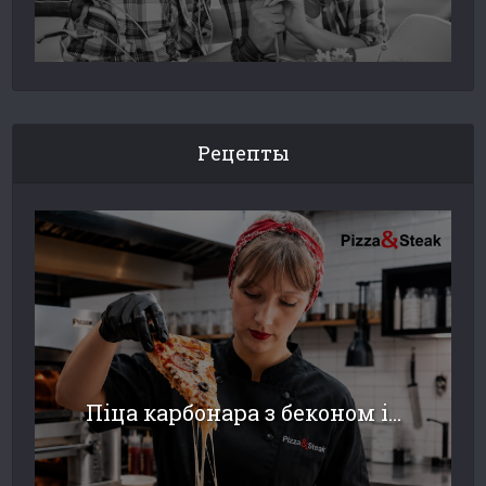
Рецепты
Піца карбонара з беконом і...