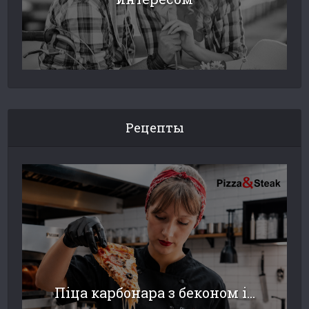
Рецепты
Піца карбонара з беконом і...