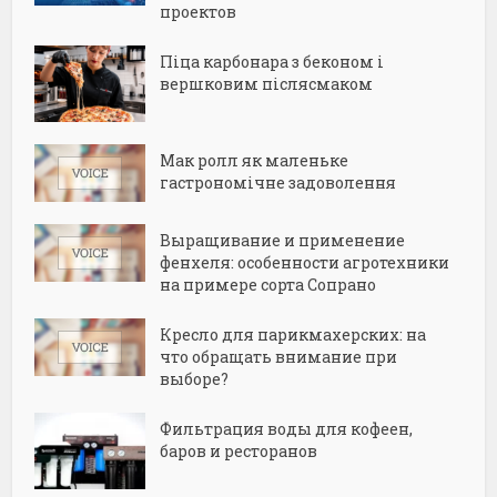
проектов
Піца карбонара з беконом і
вершковим післясмаком
Мак ролл як маленьке
гастрономічне задоволення
Выращивание и применение
фенхеля: особенности агротехники
на примере сорта Сопрано
Кресло для парикмахерских: на
что обращать внимание при
выборе?
Фильтрация воды для кофеен,
баров и ресторанов