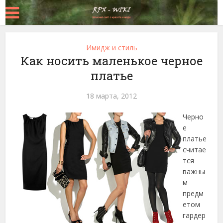
Имидж и стиль
Как носить маленькое черное
платье
18 марта, 2012
Черно
е
платье
считае
тся
важны
м
предм
етом
гардер