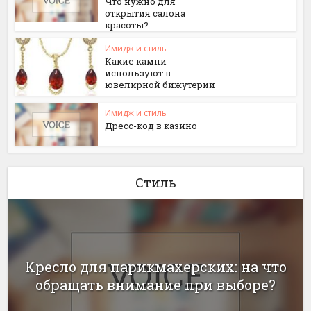
Что нужно для
открытия салона
красоты?
Имидж и стиль
Какие камни
используют в
ювелирной бижутерии
Имидж и стиль
Дресс-код в казино
Стиль
Кресло для парикмахерских: на что
обращать внимание при выборе?