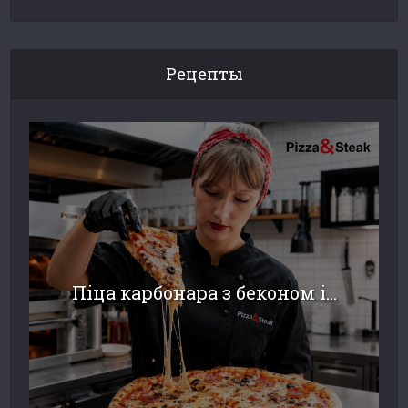
Рецепты
Піца карбонара з беконом і...