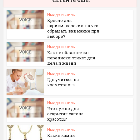
Имидж и стиль
Кресло для
парикмахерских: на что
обращать внимание при
выборе?
Имидж и стиль
Как не облажаться в
переписке: этикет для
дела и жизни
Имидж и стиль
Где учиться на
косметолога
Имидж и стиль
Что нужно для
открытия салона
красоты?
Имидж и стиль
Какие камни