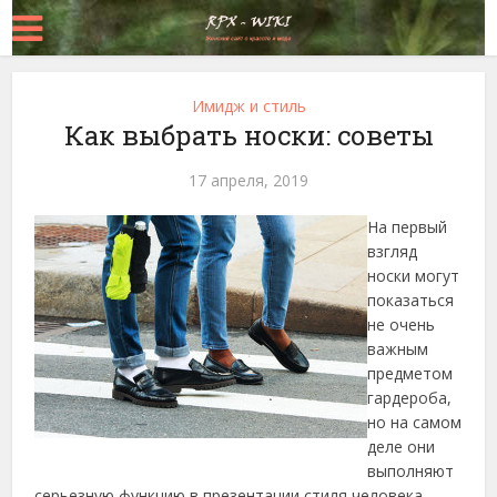
Имидж и стиль
Как выбрать носки: советы
17 апреля, 2019
На первый
взгляд
носки могут
показаться
не очень
важным
предметом
гардероба,
но на самом
деле они
выполняют
серьезную функцию в презентации стиля человека.