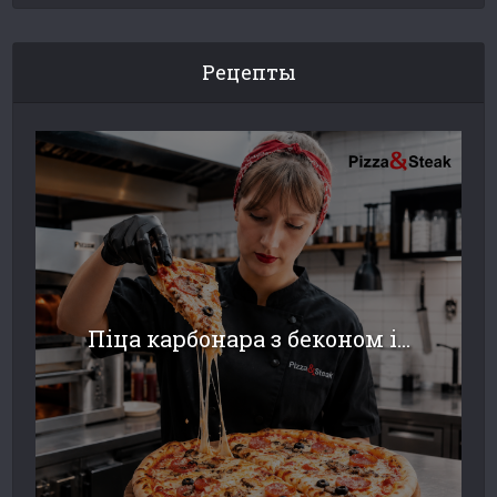
Рецепты
Піца карбонара з беконом і...