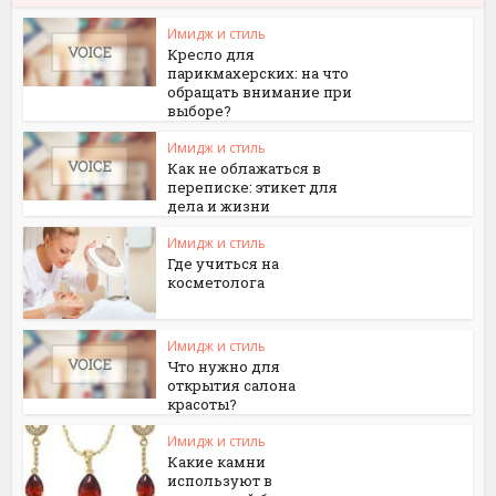
Имидж и стиль
Кресло для
парикмахерских: на что
обращать внимание при
выборе?
Имидж и стиль
Как не облажаться в
переписке: этикет для
дела и жизни
Имидж и стиль
Где учиться на
косметолога
Имидж и стиль
Что нужно для
открытия салона
красоты?
Имидж и стиль
Какие камни
используют в