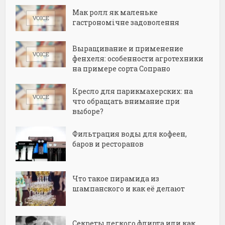
Мак ролл як маленьке
гастрономічне задоволення
Выращивание и применение
фенхеля: особенности агротехники
на примере сорта Сопрано
Кресло для парикмахерских: на
что обращать внимание при
выборе?
Фильтрация воды для кофеен,
баров и ресторанов
Что такое пирамида из
шампанского и как её делают
Секреты легкого флирта или как