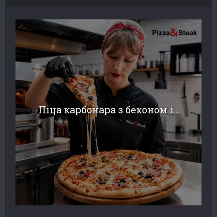
Піца карбонара з беконом і...