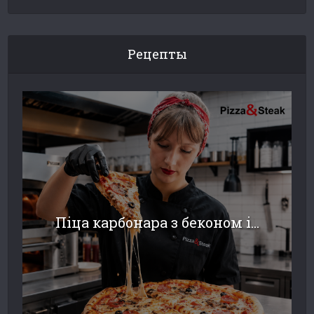
Рецепты
Піца карбонара з беконом і...