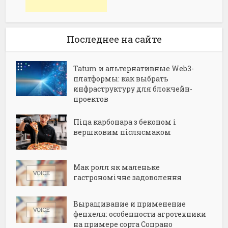
Последнее на сайте
Tatum и альтернативные Web3-
платформы: как выбрать
инфраструктуру для блокчейн-
проектов
Піца карбонара з беконом і
вершковим післясмаком
Мак ролл як маленьке
гастрономічне задоволення
Выращивание и применение
фенхеля: особенности агротехники
на примере сорта Сопрано