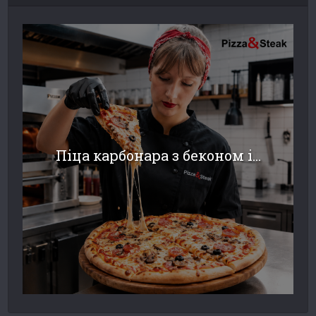
Піца карбонара з беконом і...