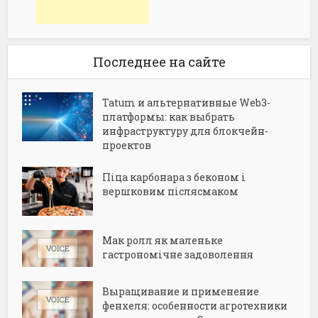
Последнее на сайте
Tatum и альтернативные Web3-
платформы: как выбрать
инфраструктуру для блокчейн-
проектов
Піца карбонара з беконом і
вершковим післясмаком
Мак ролл як маленьке
гастрономічне задоволення
Выращивание и применение
фенхеля: особенности агротехники