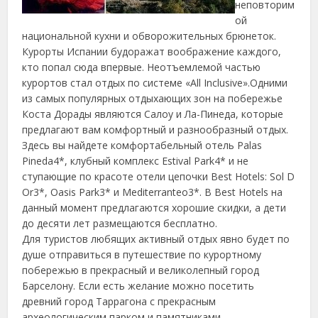
неповторим
ой
национальной кухни и обворожительных брюнеток.
Курорты Испании будоражат воображение каждого,
кто попал сюда впервые. Неотъемлемой частью
курортов стал отдых по системе «All Inclusive».Одними
из самых популярных отдыхающих зон на побережье
Коста Дорады являются Салоу и Ла-Пинеда
, которые
предлагают вам комфортный и разнообразный отдых.
Здесь вы найдете комфортабельный отель Palas
Pineda4*, клубный комплекс Estival Park4* и не
ступающие по красоте отели цепочки Best Hotels: Sol D
Or3*, Oasis Park3* и Mediterranteo3*. В Best Hotels на
данный момент предлагаются хорошие скидки, а дети
до десяти лет размещаются бесплатно.
Для туристов любящих активный отдых явно будет по
душе отправиться в путешествие по курортному
побережью в прекрасный и великолепный город
Барселону. Если есть желание можно посетить
древний город Таррагона с прекрасным
археологическим парком и памятниками