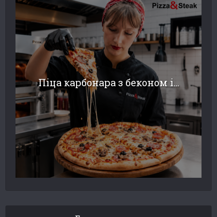
Піца карбонара з беконом і...