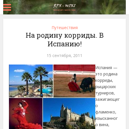
Путешествия
На родину корриды. В
Испанию!
15 сентября, 2011
Испания —
это родина
корриды,
рыцарских
турниров,
зажигающег
о
фламенко,
изысканног
о вина,