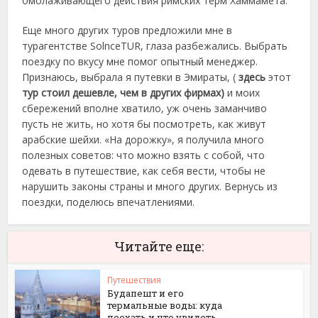
омолаживающего действия римских терм Хаммамета.
Еще много других туров предложили мне в
турагентстве SolnceTUR, глаза разбежались. Выбрать
поездку по вкусу мне помог опытный менеджер.
Признаюсь, выбрала я путевки в Эмираты, (
здесь
этот
тур стоил дешевле, чем в других фирмах)
и моих
сбережений вполне хватило, уж очень заманчиво
пусть не жить, но хотя бы посмотреть, как живут
арабские шейхи. «На дорожку», я получила много
полезных советов: что можно взять с собой, что
одевать в путешествие, как себя вести, чтобы не
нарушить законы страны и много других. Вернусь из
поездки, поделюсь впечатлениями.
Читайте еще:
Путешествия
Будапешт и его
термальные воды: куда
поехать и что увидеть