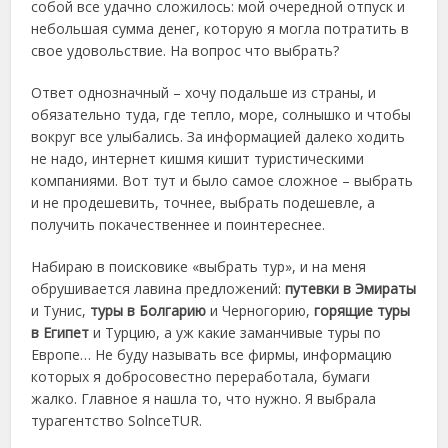
собой
все удачно сложилось: мой очередной отпуск и
небольшая сумма денег, которую я могла потратить в
свое удовольствие. На вопрос что выбрать?
Ответ однозначный – хочу подальше из страны, и
обязательно туда, где тепло, море, солнышко и чтобы
вокруг все улыбались. За информацией далеко ходить
не надо, интернет кишмя кишит туристическими
компаниями. Вот тут и было самое сложное – выбрать
и не продешевить, точнее, выбрать подешевле, а
получить покачественнее и поинтереснее.
Набираю в поисковике «выбрать тур», и на меня
обрушивается лавина предложений:
путевки в Эмираты
и Тунис,
туры в Болгарию
и Черногорию,
горящие туры
в Египет
и Турцию, а уж какие заманчивые туры по
Европе… Не буду называть все фирмы, информацию
которых я добросовестно переработала, бумаги
жалко. Главное я нашла то, что нужно. Я выбрала
турагентство SolnceTUR.