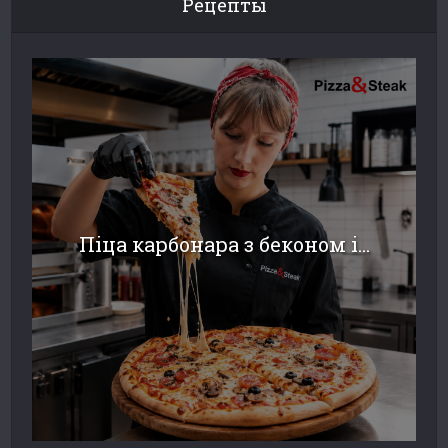
Рецепты
Піца карбонара з беконом і...