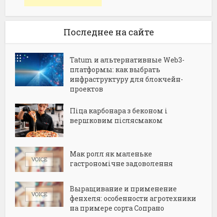
Последнее на сайте
Tatum и альтернативные Web3-
платформы: как выбрать
инфраструктуру для блокчейн-
проектов
Піца карбонара з беконом і
вершковим післясмаком
Мак ролл як маленьке
гастрономічне задоволення
Выращивание и применение
фенхеля: особенности агротехники
на примере сорта Сопрано