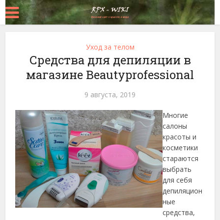
Уход за телом
Средства для депиляции в
магазине Beautyprofessional
9 августа, 2019
Многие
салоны
красоты и
косметики
стараются
выбрать
для себя
депиляцион
ные
средства,