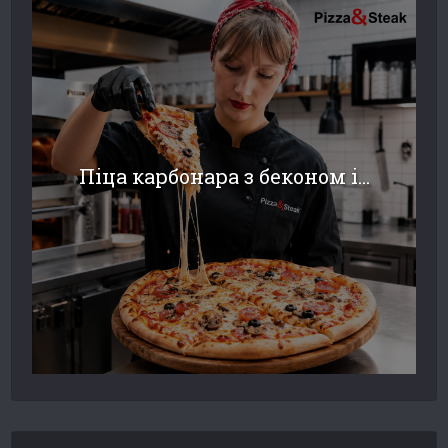
Піца карбонара з беконом і...