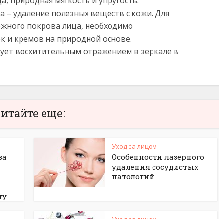
, природная мягкость и упругость.
 – удаление полезных веществ с кожи. Для
ожного покрова лица, необходимо
к и кремов на природной основе.
дует восхитительным отражением в зеркале в
итайте еще:
Уход за лицом
за
Особенности лазерного
удаления сосудистых
патологий
ту