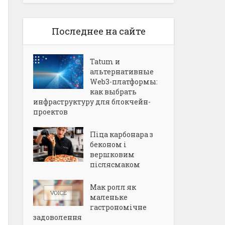
Последнее на сайте
Tatum и
альтернативные
Web3-платформы:
как выбрать
инфраструктуру для блокчейн-
проектов
Піца карбонара з
беконом і
вершковим
післясмаком
Мак ролл як
маленьке
гастрономічне
задоволення