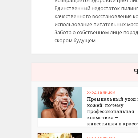
возвращается здоровый цвет лица
Единственный недостаток пилинга
качественного восстановления к
использование питательных масо
Забота о собственном лице пора
скором будущем.
Ч
Уход за лицом
Премиальный уход 
кожей: почему
профессиональная
косметика —
инвестиция в красо