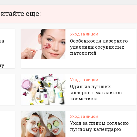
итайте еще:
Уход за лицом
за
Особенности лазерного
удаления сосудистых
патологий
ту
Уход за лицом
Один из лучших
интернет-магазинов
косметики
Уход за лицом
Уход за лицом согласно
лунному календарю