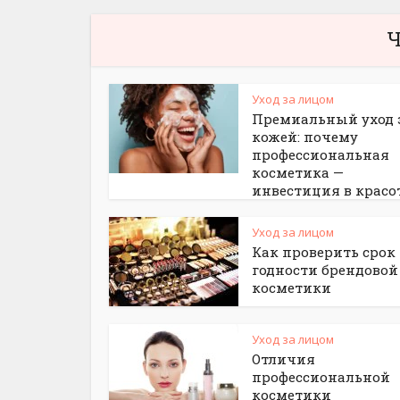
Ч
Уход за лицом
Премиальный уход 
кожей: почему
профессиональная
косметика —
инвестиция в красо
Уход за лицом
Как проверить срок
годности брендовой
косметики
Уход за лицом
Отличия
профессиональной
косметики