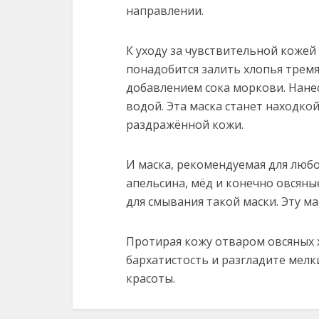
направлении.
К уходу за чувствительной кожей
понадобится залить хлопья тремя
добавлением сока моркови. Нанес
водой. Эта маска станет находко
раздражённой кожи.
И маска, рекомендуемая для люб
апельсина, мёд и конечно овсяны
для смывания такой маски. Эту м
Протирая кожу отваром овсяных х
бархатистость и разгладите мел
красоты.