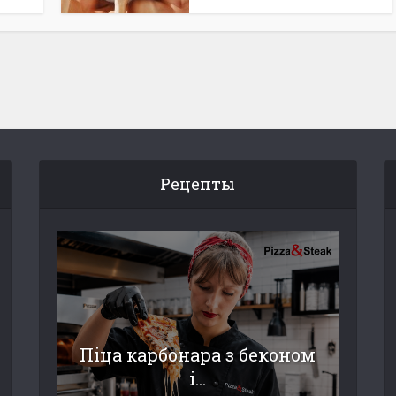
Рецепты
Піца карбонара з беконом
і...