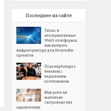
Последнее на сайте
Tatum и
альтернативные
Web3-платформы:
как выбрать
инфраструктуру для блокчейн-
проектов
Піца карбонара з
беконом і
вершковим
післясмаком
Мак ролл як
маленьке
гастрономічне
задоволення