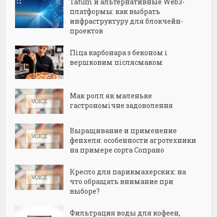
Tatum и альтернативные Web3-
платформы: как выбрать
инфраструктуру для блокчейн-
проектов
Піца карбонара з беконом і
вершковим післясмаком
Мак ролл як маленьке
гастрономічне задоволення
Выращивание и применение
фенхеля: особенности агротехники
на примере сорта Сопрано
Кресло для парикмахерских: на
что обращать внимание при
выборе?
Фильтрация воды для кофеен,