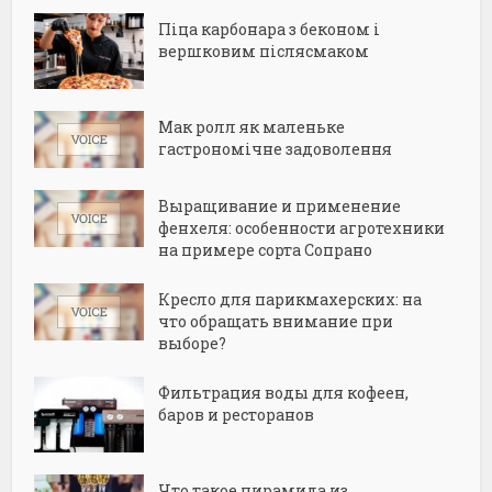
Піца карбонара з беконом і
вершковим післясмаком
Мак ролл як маленьке
гастрономічне задоволення
Выращивание и применение
фенхеля: особенности агротехники
на примере сорта Сопрано
Кресло для парикмахерских: на
что обращать внимание при
выборе?
Фильтрация воды для кофеен,
баров и ресторанов
Что такое пирамида из