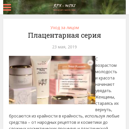
Уход за лицом
Плацентарная серия
23 мая, 2019
С
возрастом
молодость
и красота
начинают
увядать.
Женщины,
стараясь их
вернуть,
бросаются из крайности в крайность, используя любые
средства – от народных рецептов и косметики до
сложных косметических процедур и пластической