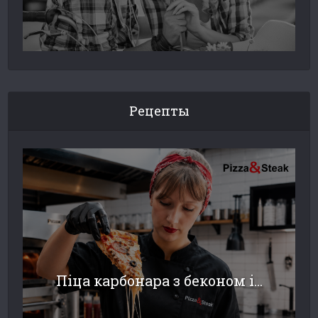
Рецепты
Піца карбонара з беконом і...