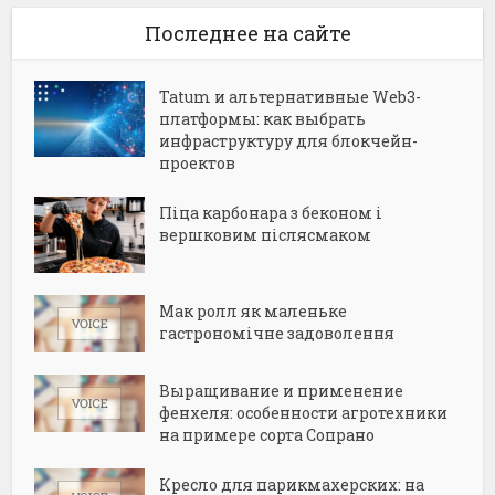
Последнее на сайте
Tatum и альтернативные Web3-
платформы: как выбрать
инфраструктуру для блокчейн-
проектов
Піца карбонара з беконом і
вершковим післясмаком
Мак ролл як маленьке
гастрономічне задоволення
Выращивание и применение
фенхеля: особенности агротехники
на примере сорта Сопрано
Кресло для парикмахерских: на