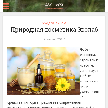
Уход за лицом
Природная косметика Эколаб
9 июля, 2017
Любая
женщина,
стремясь к
красоте,
использует
любые
косметичес
кие и
ухаживающ
ие
средства, которые предлагает современная
косметологическая промышленность. Это могут быть