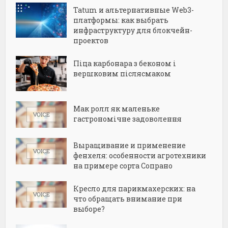
Tatum и альтернативные Web3-
платформы: как выбрать
инфраструктуру для блокчейн-
проектов
Піца карбонара з беконом і
вершковим післясмаком
Мак ролл як маленьке
гастрономічне задоволення
Выращивание и применение
фенхеля: особенности агротехники
на примере сорта Сопрано
Кресло для парикмахерских: на
что обращать внимание при
выборе?