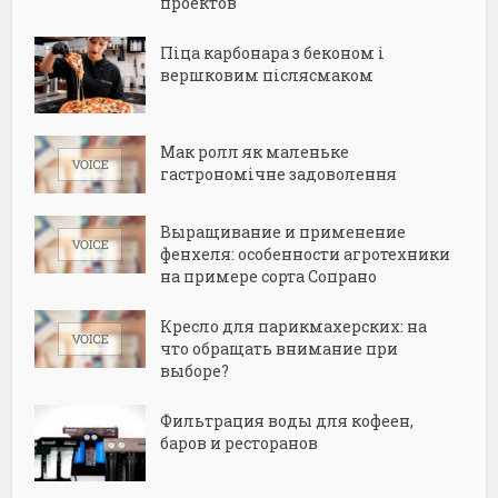
проектов
Піца карбонара з беконом і
вершковим післясмаком
Мак ролл як маленьке
гастрономічне задоволення
Выращивание и применение
фенхеля: особенности агротехники
на примере сорта Сопрано
Кресло для парикмахерских: на
что обращать внимание при
выборе?
Фильтрация воды для кофеен,
баров и ресторанов