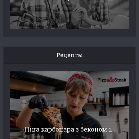
Рецепты
Піца карбонара з беконом і...