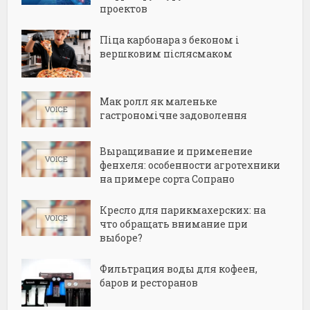
проектов
Піца карбонара з беконом і
вершковим післясмаком
Мак ролл як маленьке
гастрономічне задоволення
Выращивание и применение
фенхеля: особенности агротехники
на примере сорта Сопрано
Кресло для парикмахерских: на
что обращать внимание при
выборе?
Фильтрация воды для кофеен,
баров и ресторанов