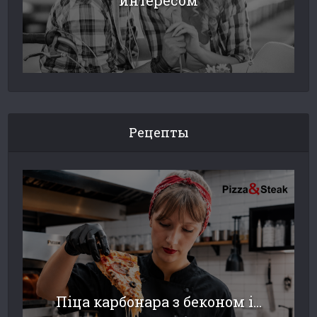
интересом
Рецепты
Піца карбонара з беконом і...